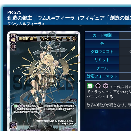
PR-275
創造の鍵主 ウムル=フィーラ（フィギュア「創造の鍵
ヌシウムルフィーラ＞
カード種類
色
グロウコスト
《
リミット
チーム
対応フォーマット
＜古代兵器
でトラッシュに置かれた
バニッシュする。
数多の滅びが礎となり、