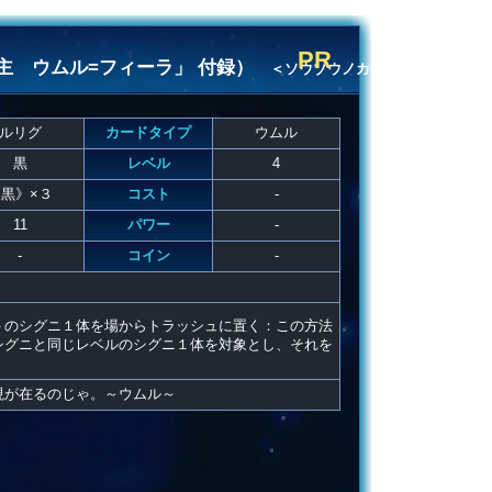
PR
主 ウムル=フィーラ」 付録）
＜ソウゾウノカギ
ルリグ
カードタイプ
ウムル
黒
レベル
4
黒》×３
コスト
-
11
パワー
-
-
コイン
-
＞のシグニ１体を場からトラッシュに置く：この方法
シグニと同じレベルのシグニ１体を対象とし、それを
現が在るのじゃ。～ウムル～