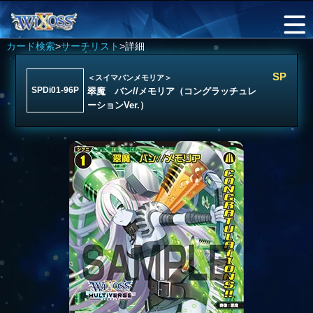
カード検索
>
サーチリスト
>詳細
SP
＜スイマバンメモリア＞
SPDi01-96P
翠魔 バン//メモリア（コングラッチュレ
ーションVer.）