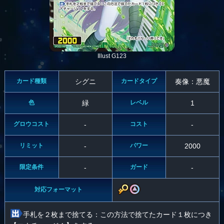
Illust G123
カード種類
シグニ
カードタイプ
奏像：悪魔
色
緑
レベル
1
グロウコスト
-
コスト
-
リミット
-
パワー
2000
限定条件
-
ガード
-
対応フォーマット
手札を２枚まで捨てる：この方法で捨てたカード１枚につき