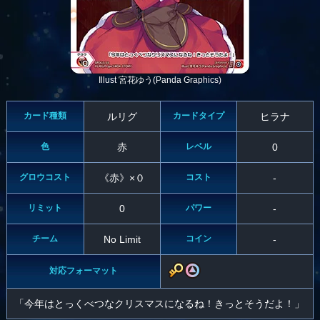
Illust 宮花ゆう(Panda Graphics)
カード種類
ルリグ
カードタイプ
ヒラナ
色
赤
レベル
0
グロウコスト
《赤》×０
コスト
-
リミット
0
パワー
-
チーム
No Limit
コイン
-
対応フォーマット
「今年はとっくべつなクリスマスになるね！きっとそうだよ！」