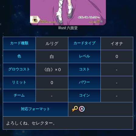
Illust 六面堂
カード種類
ルリグ
カードタイプ
イオナ
色
白
レベル
0
グロウコスト
《白》×０
コスト
-
リミット
0
パワー
-
チーム
-
コイン
-
対応フォーマット
よろしくね、セレクター。