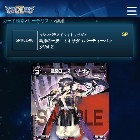
カード検索
>
サーチリスト
>詳細
SP
＜シマバラノイッキトキサダ＞
SPK01-06
島原の一揆 トキサダ（パーティーパッ
クVol.2）