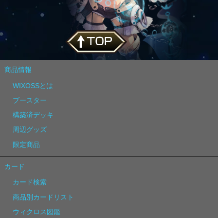
商品情報
WIXOSSとは
ブースター
構築済デッキ
周辺グッズ
限定商品
カード
カード検索
商品別カードリスト
ウィクロス図鑑