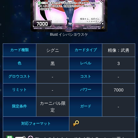
Illust イシバシヨウスケ
カード種類
シグニ
カードタイプ
精像：武勇
色
黒
レベル
3
グロウコスト
-
コスト
-
リミット
-
パワー
7000
カーニバル限
限定条件
ガード
-
定
対応フォーマット