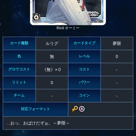
Illust オーミー
カード種類
ルリグ
カードタイプ
夢限
色
無
レベル
0
グロウコスト
《無》×０
コスト
-
リミット
0
パワー
-
チーム
-
コイン
-
対応フォーマット
…おっ、おばけだぞぉ。～夢限～