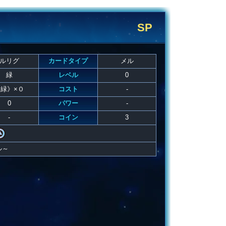
SP
ルリグ
カードタイプ
メル
緑
レベル
0
緑》×０
コスト
-
0
パワー
-
-
コイン
3
ル～