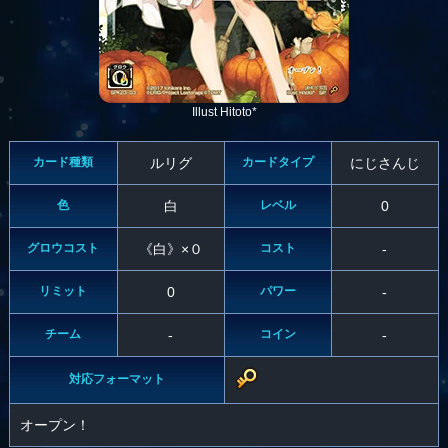
Illust Hitoto*
カード種類
ルリグ
カードタイプ
にじさんじ
色
白
レベル
0
グロウコスト
《白》×０
コスト
-
リミット
0
パワー
-
チーム
-
コイン
-
対応フォーマット
オープン！