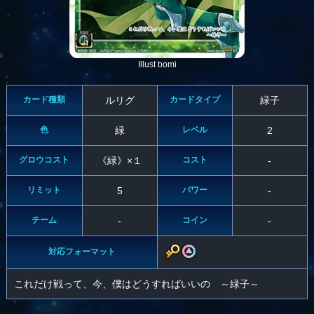
Illust bomi
カード種類
ルリグ
カードタイプ
緑子
色
緑
レベル
2
グロウコスト
《緑》×１
コスト
-
リミット
5
パワー
-
チーム
-
コイン
-
対応フォーマット
これだけ戦って、今、僕はどうすればいいの ～緑子～