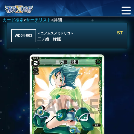
カード検索
>
サーチリスト
>詳細
ST
＜ニノムスメミドリコ＞
WD04-003
二ノ娘 緑姫