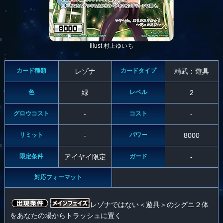
Illust 村上ゆいち
カード種類
レゾナ
カードタイプ
精武：遊具
色
緑
レベル
2
グロウコスト
-
コスト
-
リミット
-
パワー
8000
限定条件
アイヤイ限定
ガード
-
対応フォーマット
レゾナではない＜遊具＞のシグニ２体
をあなたの場からトラッシュに置く