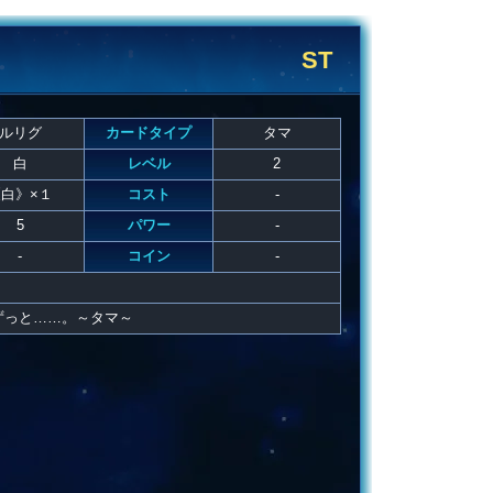
ST
ルリグ
カードタイプ
タマ
白
レベル
2
白》×１
コスト
-
5
パワー
-
-
コイン
-
ずっと……。～タマ～