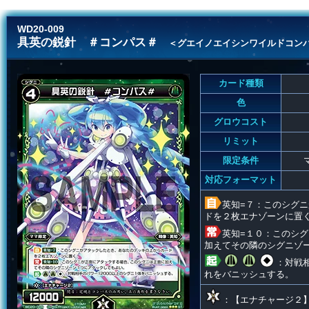
WD20-009
具英の鋭針 ＃コンパス＃
＜グエイノエイシンワイルドコン
カード種類
色
グロウコスト
リミット
限定条件
対応フォーマット
英知=７：このシグ
ドを２枚エナゾーンに置
英知=１０：このシ
加えてその隣のシグニゾ
：対戦相
れをバニッシュする。
：【エナチャージ２