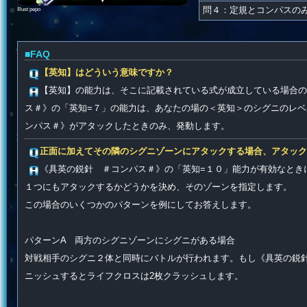
Illust pepo
問４：定規とコンパスの
■FAQ
【英知】はどういう意味ですか？
【英知】の能力は、そこに記載されている式が成立している場合の
ス＃》の「英知=７」の能力は、あなたの場の＜英知＞のシグニのレ
ンパス＃》がアタックしたときのみ、発動します。
正面に加えてその隣のシグニゾーンにアタックする場合、アタック
《具英の鋭針 ＃コンパス＃》の「英知=１０」能力が有効なとき
１つにもアタックするかどうかを決め、そのゾーンを指定します。
この場合のいくつかのパターンを例にしてお答えします。
パターンA 両方のシグニゾーンにシグニがある場合
対戦相手のシグニ２体と同時にバトルが行われます。もし《具英の鋭
ニッシュするとライフクロスは2枚クラッシュします。