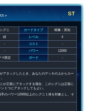
ST
パス＞
シグニ
カードタイプ
精像：英知
緑
レベル
4
-
コスト
-
-
パワー
12000
ママ限定
ガード
-
ニがアタックしたとき、あなたのデッキの上からカー
く。
グニが正面にアタックする場合、このシグニは正面に
ーン１つにアタックしてもよい。
手のパワー12000以上のシグニ１体を対象とし、そ
】