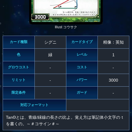
Illust コウサク
カード種類
シグニ
カードタイプ
精像：英知
色
緑
レベル
1
グロウコスト
-
コスト
-
リミット
-
パワー
3000
限定条件
-
ガード
-
対応フォーマット
TanΘとは、青線/緑線の長さの比よ。覚え方は筆記体小文字のｔ
を書くの。～＃コサイン＃～