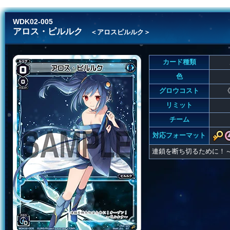
WDK02-005
アロス・ピルルク
＜アロスピルルク＞
カード種類
色
グロウコスト
《
リミット
チーム
対応フォーマット
連鎖を断ち切るために！