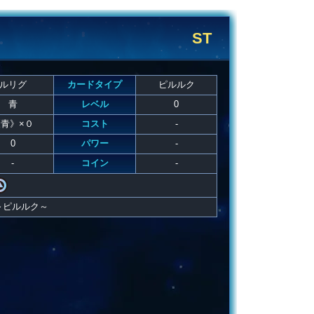
ST
ルリグ
カードタイプ
ピルルク
青
レベル
0
青》×０
コスト
-
0
パワー
-
-
コイン
-
～ピルルク～