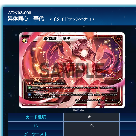
WDK03-006
異体同心 華代
＜イタイドウシンハナヨ＞
Illust rioka
カード種類
キー
色
赤
グロウコスト
-