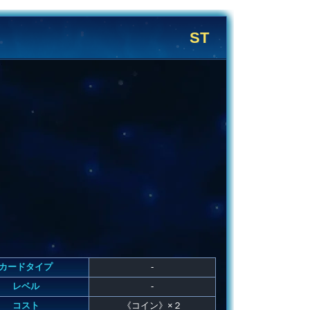
ST
カードタイプ
-
レベル
-
コスト
《コイン》×２