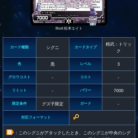
Illust 松本エイト
精武：トリッ
カード種類
シグニ
カードタイプ
ク
色
黒
レベル
3
グロウコスト
-
コスト
-
リミット
-
パワー
7000
限定条件
グズ子限定
ガード
-
対応フォーマット
：このシグニがアタックしたとき、このシグニが中央のシグ