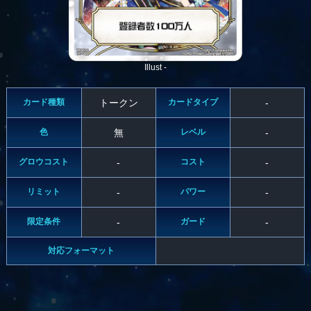
Illust -
カード種類
トークン
カードタイプ
-
色
無
レベル
-
グロウコスト
-
コスト
-
リミット
-
パワー
-
限定条件
-
ガード
-
対応フォーマット