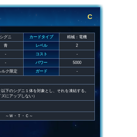
C
シグニ
カードタイプ
精械：電機
青
レベル
2
-
コスト
-
-
パワー
5000
ルルク限定
ガード
-
２以下のシグニ１体を対象とし、それを凍結する。
イズにアップしない）
。
！ ～Ｗ・Ｔ・Ｃ～