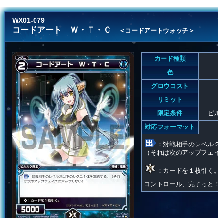
WX01-079
コードアート Ｗ・Ｔ・Ｃ
＜コードアートウォッチ＞
カード種類
色
グロウコスト
リミット
限定条件
ピ
対応フォーマット
：対戦相手のレベル
（それは次のアップフェ
：カードを１枚引く
コントロール、完了っと