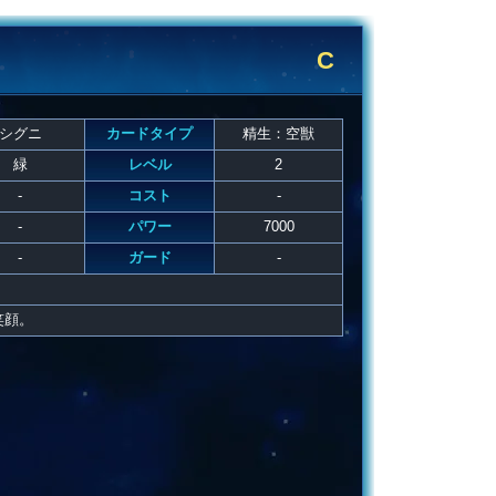
C
シグニ
カードタイプ
精生：空獣
緑
レベル
2
-
コスト
-
-
パワー
7000
-
ガード
-
笑顔。