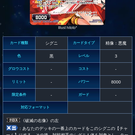
Illust hitoto*
カード種類
シグニ
カードタイプ
精像：悪魔
色
黒
レベル
3
グロウコスト
-
コスト
-
リミット
-
パワー
8000
限定条件
-
ガード
-
対応フォーマット
《破滅の右像》の左
：あなたのデッキの一番上のカードをこのシグニの【チャ