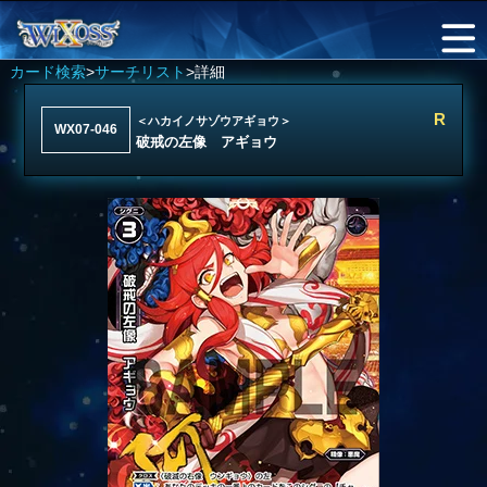
カード検索
>
サーチリスト
>詳細
R
＜ハカイノサゾウアギョウ＞
WX07-046
破戒の左像 アギョウ