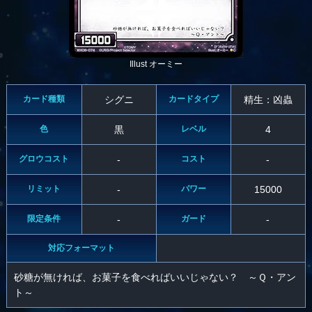
Illust オーミー
カード種類
シグニ
カードタイプ
精生：凶蟲
色
黒
レベル
4
グロウコスト
-
コスト
-
リミット
-
パワー
15000
限定条件
-
ガード
-
対応フォーマット
砂糖が無ければ、お菓子を食べればいいじゃない？ ～Ｑ・アン
ト～