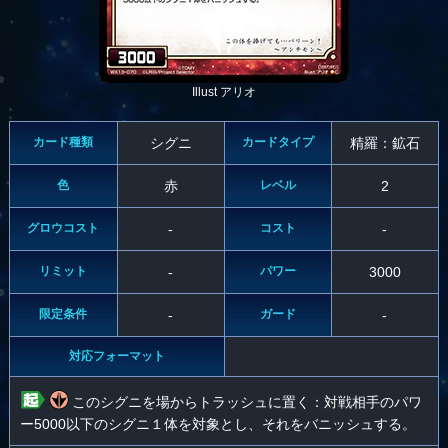
Illust アリオ
カード種類
シグニ
カードタイプ
精羅：鉱石
色
赤
レベル
2
グロウコスト
-
コスト
-
リミット
-
パワー
3000
限定条件
-
ガード
-
対応フォーマット
このシグニを場からトラッシュに置く：対戦相手のパワ
ー5000以下のシグニ１体を対象とし、それをバニッシュする。