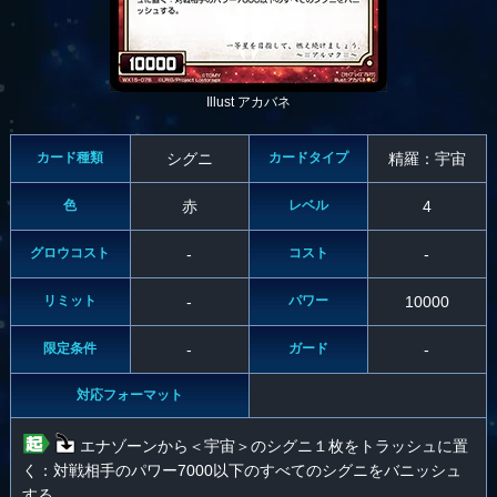
Illust アカバネ
カード種類
シグニ
カードタイプ
精羅：宇宙
色
赤
レベル
4
グロウコスト
-
コスト
-
リミット
-
パワー
10000
限定条件
-
ガード
-
対応フォーマット
エナゾーンから＜宇宙＞のシグニ１枚をトラッシュに置
く：対戦相手のパワー7000以下のすべてのシグニをバニッシュ
する。