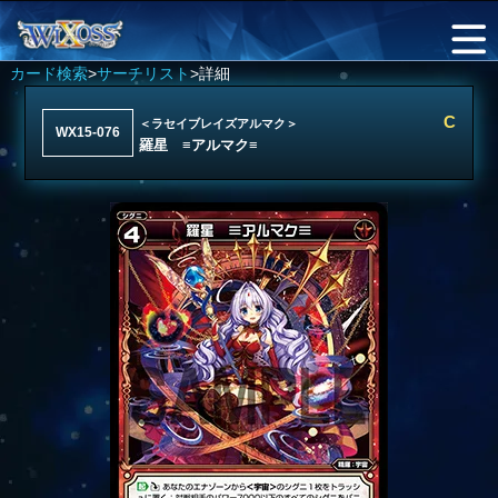
カード検索
>
サーチリスト
>詳細
C
＜ラセイブレイズアルマク＞
WX15-076
羅星 ≡アルマク≡