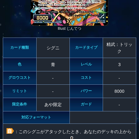
Illust じんてつ
精武：トリッ
カード種類
シグニ
カードタイプ
ク
色
青
レベル
3
グロウコスト
-
コスト
-
リミット
-
パワー
8000
限定条件
あや限定
ガード
-
対応フォーマット
：このシグニがアタックしたとき、あなたのデッキの上から