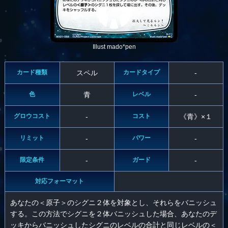
Illust mado*pen
カード種類
スペル
カードタイプ
-
色
青
レベル
-
グロウコスト
-
コスト
《青》×１
リミット
-
パワー
-
限定条件
-
ガード
-
対応フォーマット
あなたの＜原子＞のシグニ２体を対象とし、それらをバニッシュ
する。この方法でシグニを２体バニッシュした場合、あなたのデ
ッキからバニッシュしたシグニのレベルの合計と同じレベルの＜