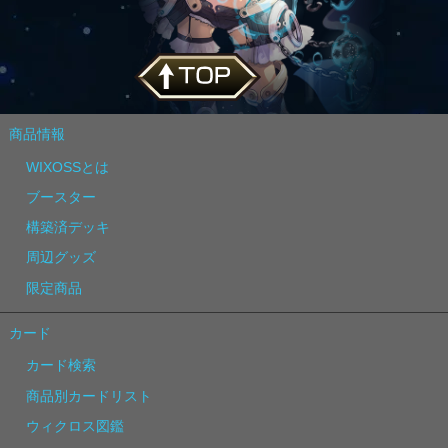
商品情報
WIXOSSとは
ブースター
構築済デッキ
周辺グッズ
限定商品
カード
カード検索
商品別カードリスト
ウィクロス図鑑