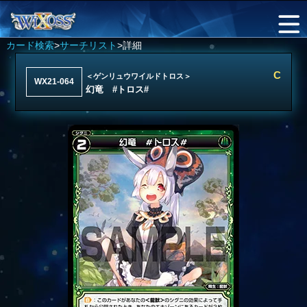
カード検索
>
サーチリスト
>詳細
C
＜ゲンリュウワイルドトロス＞
WX21-064
幻竜 #トロス#