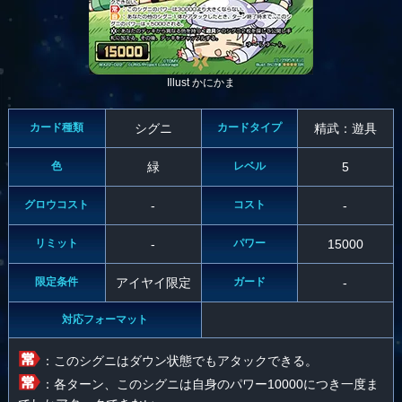
Illust かにかま
カード種類
シグニ
カードタイプ
精武：遊具
色
緑
レベル
5
グロウコスト
-
コスト
-
リミット
-
パワー
15000
限定条件
アイヤイ限定
ガード
-
対応フォーマット
：このシグニはダウン状態でもアタックできる。
：各ターン、このシグニは自身のパワー10000につき一度ま