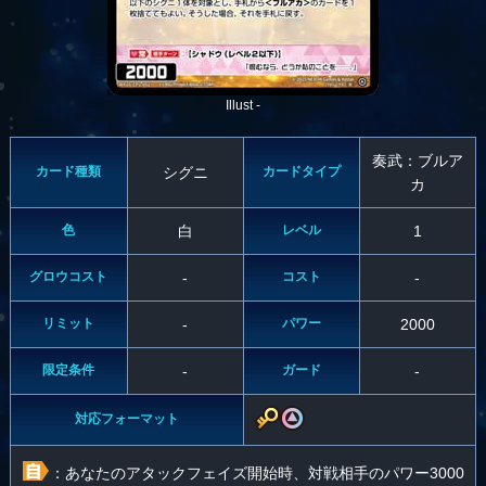
Illust -
奏武：ブルア
カード種類
シグニ
カードタイプ
カ
色
白
レベル
1
グロウコスト
-
コスト
-
リミット
-
パワー
2000
限定条件
-
ガード
-
対応フォーマット
：あなたのアタックフェイズ開始時、対戦相手のパワー3000