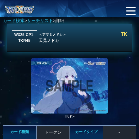
カード検索
>
サーチリスト
>詳細
TK
WX25-CP1-
＜アマミノドカ＞
天見ノドカ
TKR45
Illust -
カード種類
トークン
カードタイプ
-