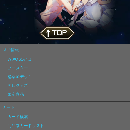
商品情報
WIXOSSとは
ブースター
構築済デッキ
周辺グッズ
限定商品
カード
カード検索
商品別カードリスト