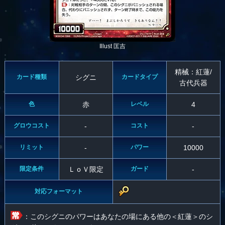
Illust 匡吉
精械：紅蓮/
カード種類
シグニ
カードタイプ
古代兵器
色
赤
レベル
4
グロウコスト
-
コスト
-
リミット
-
パワー
10000
限定条件
ＬｏＶ限定
ガード
-
対応フォーマット
：このシグニのパワーはあなたの場にある他の＜紅蓮＞のシ