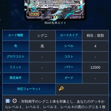
Illust 松本エイト
カード種類
シグニ
カードタイプ
精生：龍獣
色
黒
レベル
4
グロウコスト
-
コスト
-
リミット
-
パワー
12000
限定条件
-
ガード
-
対応フォーマット
：対戦相手のシグニ１体を対象とし、あなたのデッキか
らレベル１、レベル２、レベル３、レベル４の黒のシグニを１枚