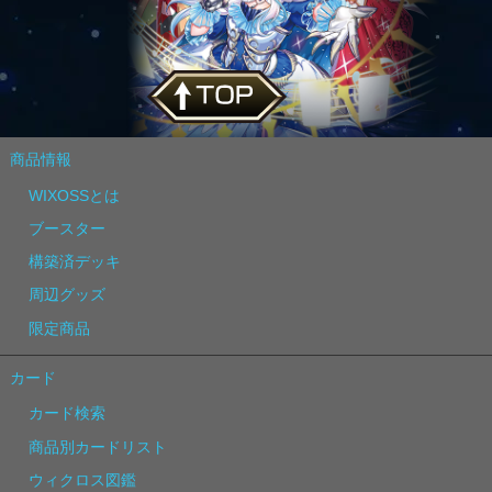
商品情報
WIXOSSとは
ブースター
構築済デッキ
周辺グッズ
限定商品
カード
カード検索
商品別カードリスト
ウィクロス図鑑