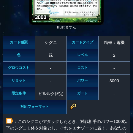
Illust ますん
カード種類
シグニ
カードタイプ
精械：電機
色
緑
レベル
2
グロウコスト
-
コスト
-
リミット
-
パワー
3000
限定条件
ピルルク限定
ガード
-
対応フォーマット
：このシグニがアタックしたとき、対戦相手のパワー1000以
下のシグニ１体を対象とし、それをエナゾーンに置く。あなたの