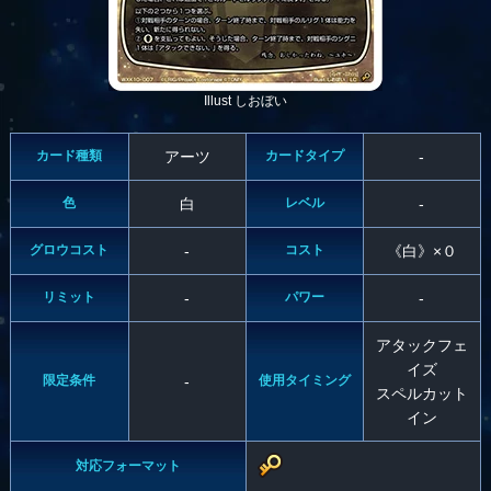
Illust しおぼい
カード種類
アーツ
カードタイプ
-
色
白
レベル
-
グロウコスト
-
コスト
《白》×０
リミット
-
パワー
-
アタックフェ
イズ
限定条件
-
使用タイミング
スペルカット
イン
対応フォーマット