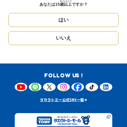
さい
いじょう
あなたは15
歳
以上
ですか？
はい
いいえ
FOLLOW US !
タカラトミー公式SNS一覧