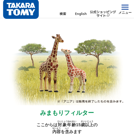
公式ショッピング
メニュー
検索
English
サイト
みまもりフィルター
たいしょうねんれい
さい
いじょう
ここからは
対象年齢
15
歳
以上
の
ないよう
ふく
内容
を
含
みます