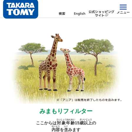
公式ショッピング
メニュー
検索
English
サイト
みまもりフィルター
たいしょうねんれい
さい
いじょう
ここからは
対象年齢
15
歳
以上
の
ないよう
ふく
内容
を
含
みます