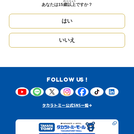
さい
いじょう
あなたは15
歳
以上
ですか？
はい
いいえ
FOLLOW US !
タカラトミー公式SNS一覧