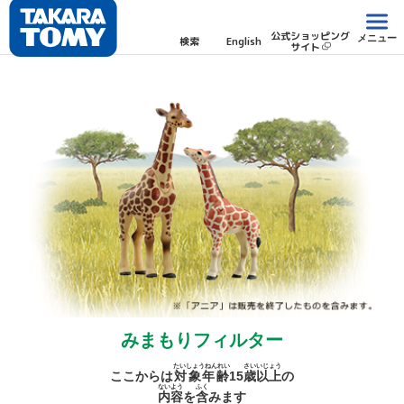
公式ショッピング
メニュー
検索
English
サイト
みまもりフィルター
たいしょうねんれい
さい
いじょう
ここからは
対象年齢
15
歳
以上
の
ないよう
ふく
内容
を
含
みます