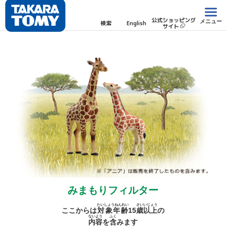
公式ショッピング
メニュー
検索
English
サイト
みまもりフィルター
たいしょうねんれい
さい
いじょう
ここからは
対象年齢
15
歳
以上
の
ないよう
ふく
内容
を
含
みます