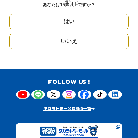
さい
いじょう
あなたは15
歳
以上
ですか？
はい
いいえ
FOLLOW US !
タカラトミー公式SNS一覧