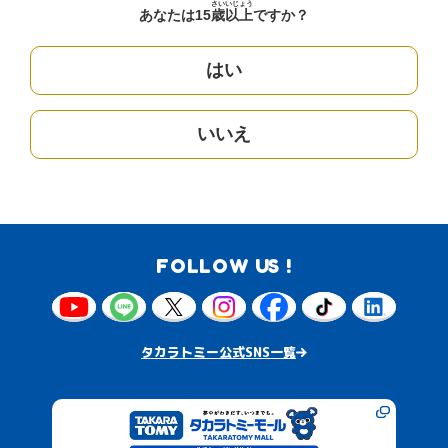
さい
いじょう
あなたは15
歳
以上
ですか？
はい
いいえ
FOLLOW US !
タカラトミー公式SNS一覧