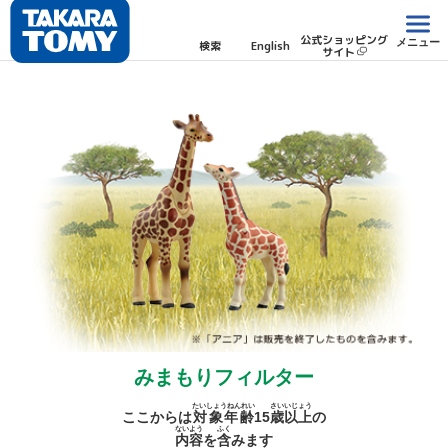
公式ショッピング
メニュー
検索
English
サイト
みまもりフィルター
たいしょうねんれい
さい
いじょう
ここからは
対象年齢
15
歳
以上
の
ないよう
ふく
内容
を
含
みます