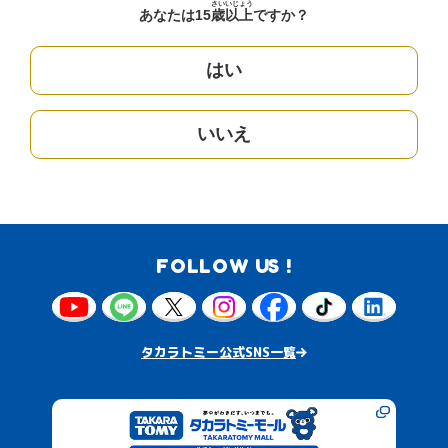
さい
いじょう
あなたは15
歳
以上
ですか？
はい
いいえ
FOLLOW US !
タカラトミー公式SNS一覧