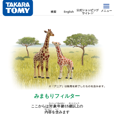
公式ショッピング
メニュー
検索
English
サイト
みまもりフィルター
たいしょうねんれい
さい
いじょう
ここからは
対象年齢
15
歳
以上
の
ないよう
ふく
内容
を
含
みます