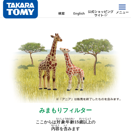
公式ショッピング
メニュー
検索
English
サイト
みまもりフィルター
たいしょうねんれい
さい
いじょう
ここからは
対象年齢
15
歳
以上
の
ないよう
ふく
内容
を
含
みます