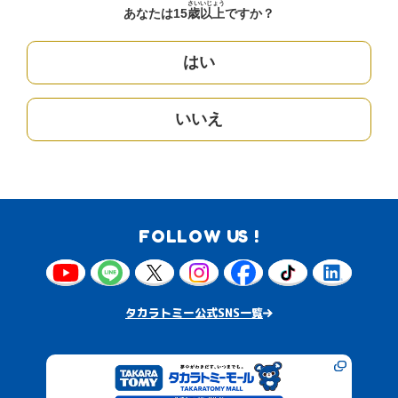
さい
いじょう
あなたは15
歳
以上
ですか？
はい
いいえ
FOLLOW US !
タカラトミー公式SNS一覧