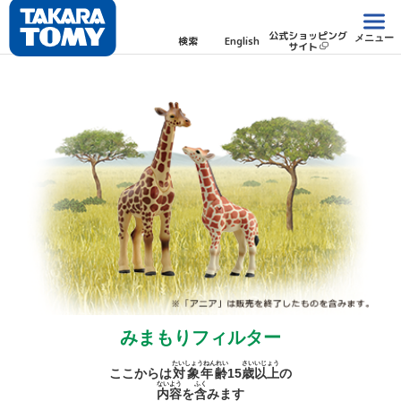
公式ショッピング
メニュー
検索
English
サイト
みまもりフィルター
たいしょうねんれい
さい
いじょう
ここからは
対象年齢
15
歳
以上
の
ないよう
ふく
内容
を
含
みます