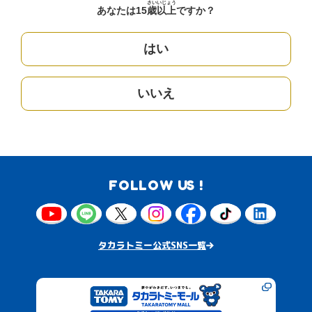
さい
いじょう
あなたは15
歳
以上
ですか？
はい
いいえ
FOLLOW US !
タカラトミー公式SNS一覧