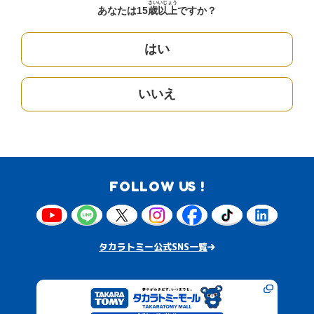
さい
いじょう
あなたは15
歳
以上
ですか？
はい
いいえ
FOLLOW US !
タカラトミー公式SNS一覧