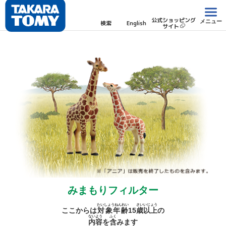
公式ショッピング
メニュー
検索
English
サイト
みまもりフィルター
たいしょうねんれい
さい
いじょう
ここからは
対象年齢
15
歳
以上
の
ないよう
ふく
内容
を
含
みます