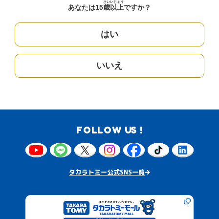
さい
いじょう
あなたは15
歳
以上
ですか？
はい
いいえ
FOLLOW US !
タカラトミー公式SNS一覧