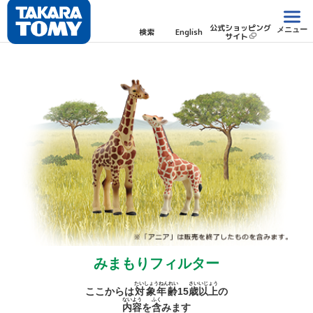
公式ショッピング
メニュー
検索
English
サイト
みまもりフィルター
たいしょうねんれい
さい
いじょう
ここからは
対象年齢
15
歳
以上
の
ないよう
ふく
内容
を
含
みます