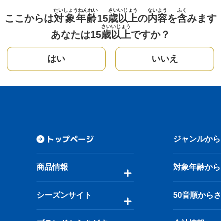
たいしょうねんれい
さい
いじょう
ないよう
ふく
ここからは
対象年齢
15
歳
以上
の
内容
を
含
みます
さい
いじょう
あなたは15
歳
以上
ですか？
はい
いいえ
トップページ
ジャンルから
商品情報
対象年齢から
シーズンサイト
50音順から