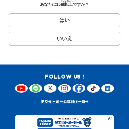
さい
いじょう
あなたは15
歳
以上
ですか？
はい
いいえ
FOLLOW US !
タカラトミー公式SNS一覧