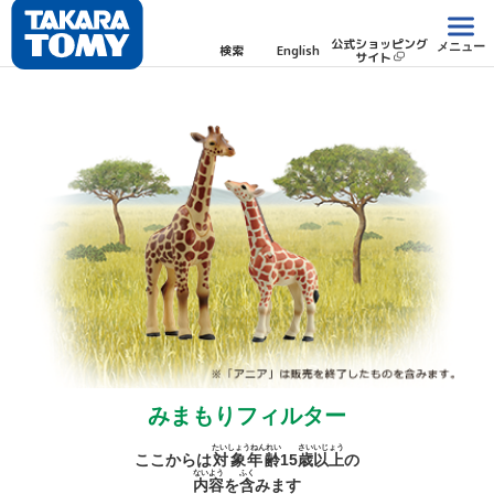
公式ショッピング
メニュー
検索
English
サイト
みまもりフィルター
たいしょうねんれい
さい
いじょう
ここからは
対象年齢
15
歳
以上
の
ないよう
ふく
内容
を
含
みます