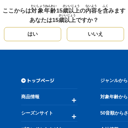
たいしょうねんれい
さい
いじょう
ないよう
ふく
ここからは
対象年齢
15
歳
以上
の
内容
を
含
みます
さい
いじょう
あなたは15
歳
以上
ですか？
はい
いいえ
トップページ
ジャンルから
商品情報
対象年齢から
シーズンサイト
50音順から