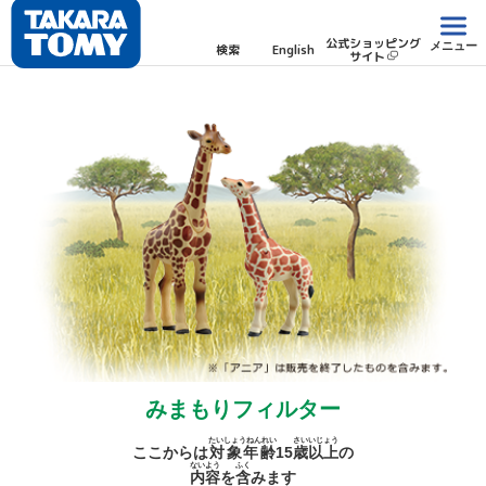
公式ショッピング
メニュー
検索
English
サイト
みまもりフィルター
たいしょうねんれい
さい
いじょう
ここからは
対象年齢
15
歳
以上
の
ないよう
ふく
内容
を
含
みます