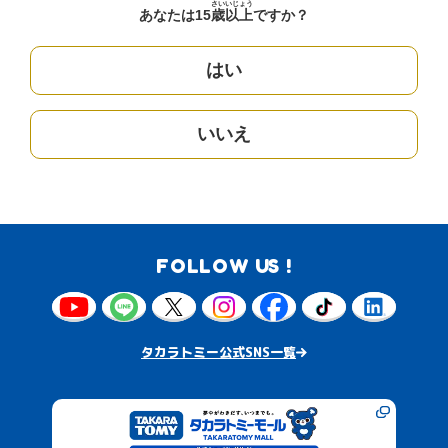
さい
いじょう
あなたは15
歳
以上
ですか？
はい
いいえ
FOLLOW US !
タカラトミー公式SNS一覧