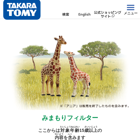
公式ショッピング
メニュー
検索
English
サイト
みまもりフィルター
たいしょうねんれい
さい
いじょう
ここからは
対象年齢
15
歳
以上
の
ないよう
ふく
内容
を
含
みます