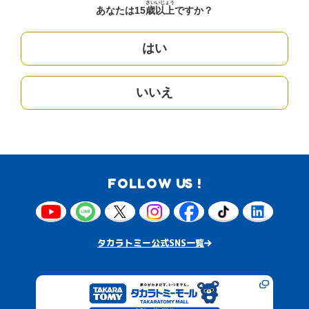
さい
いじょう
あなたは15
歳
以上
ですか？
はい
いいえ
FOLLOW US !
タカラトミー公式SNS一覧