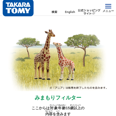
公式ショッピング
メニュー
検索
English
サイト
みまもりフィルター
たいしょうねんれい
さい
いじょう
ここからは
対象年齢
15
歳
以上
の
ないよう
ふく
内容
を
含
みます