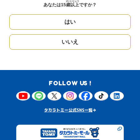
さい
いじょう
あなたは15
歳
以上
ですか？
はい
いいえ
FOLLOW US !
タカラトミー公式SNS一覧