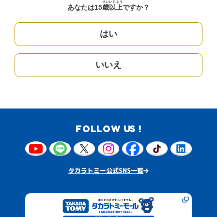
さい
いじょう
あなたは15
歳
以上
ですか？
はい
いいえ
FOLLOW US !
タカラトミー公式SNS一覧