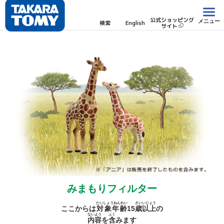
公式ショッピング
メニュー
検索
English
サイト
みまもりフィルター
たいしょうねんれい
さい
いじょう
ここからは
対象年齢
15
歳
以上
の
ないよう
ふく
内容
を
含
みます